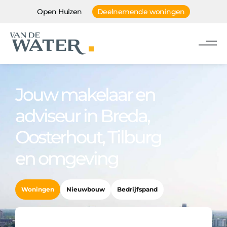
Open Huizen
Deelnemende woningen
Jouw makelaar en
adviseur in Breda,
Oosterhout, Tilburg
en omgeving
Woningen
Nieuwbouw
Bedrijfspand