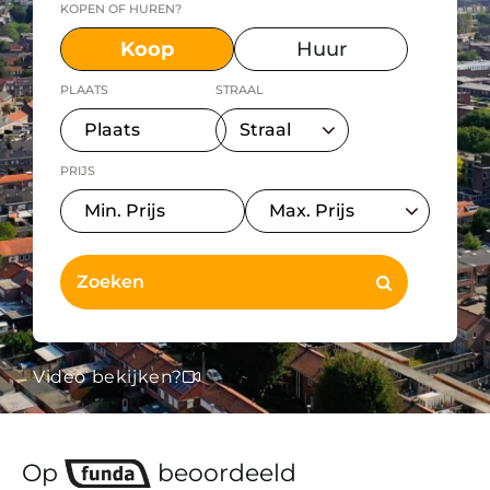
KOPEN OF HUREN?
Koop
Huur
PLAATS
STRAAL
PRIJS
Video bekijken?
Op
beoordeeld