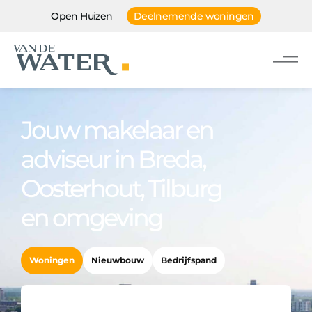
Open Huizen
Deelnemende woningen
Jouw makelaar en
adviseur in Breda,
Oosterhout, Tilburg
en omgeving
Woningen
Nieuwbouw
Bedrijfspand