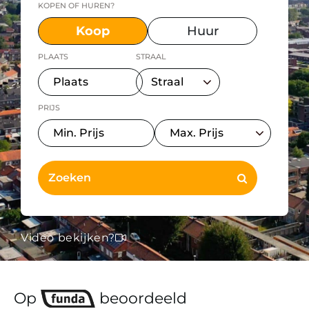
KOPEN OF HUREN?
Koop
Huur
PLAATS
STRAAL
PRIJS
Video bekijken?
Op
beoordeeld