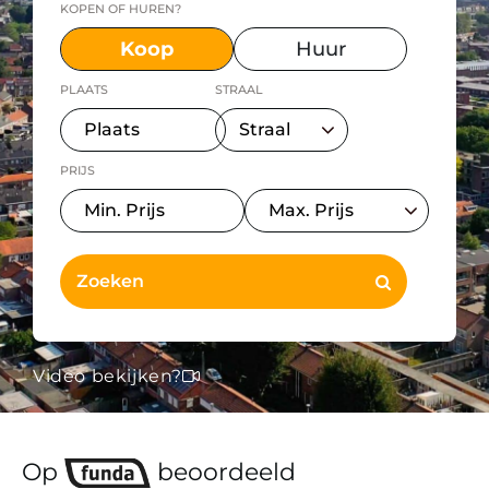
KOPEN OF HUREN?
Koop
Huur
PLAATS
STRAAL
PRIJS
Video bekijken?
Op
beoordeeld