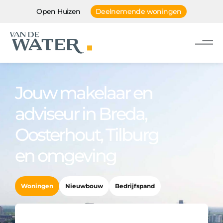
Open Huizen
Deelnemende woningen
Jouw makelaar en
adviseur in Breda,
Oosterhout, Tilburg
en omgeving
Woningen
Nieuwbouw
Bedrijfspand