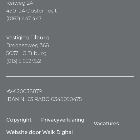
Keiweg 24
4901 JA Oosterhout
(0162) 447 447
Vestiging Tilburg
Bredaseweg 368
5037 LG Tilburg
(013) 5 952 952
KvK
20038879
IBAN
NL63 RABO 0349090475
Copyright
Privacyverklaring
Vacatures
Website door Walk Digital