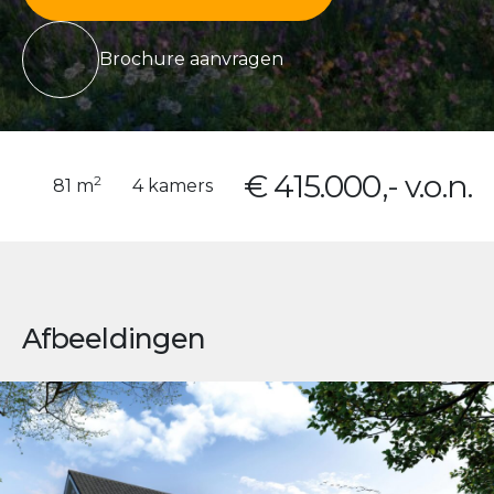
Brochure aanvragen
€ 415.000,- v.o.n.
2
81 m
4 kamers
Afbeeldingen