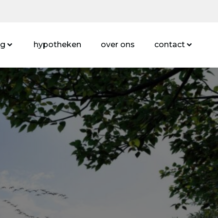
ng
hypotheken
over ons
contact