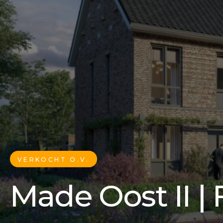
VERKOCHT O.V.
Made Oost II | 