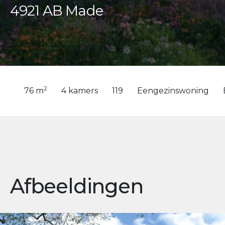
4921 AB Made
2
76 m
4 kamers
119
Eengezinswoning
Afbeeldingen