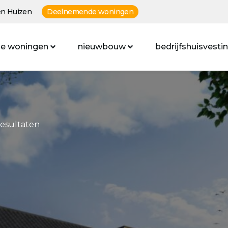
n Huizen
Deelnemende woningen
e woningen
nieuwbouw
bedrijfshuisvesti
resultaten