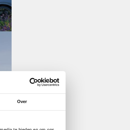
Over
 media te bieden en om ons