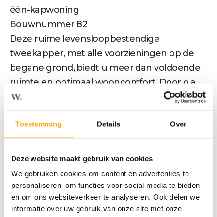
één-kapwoning
Bouwnummer 82
Deze ruime levensloopbestendige
tweekapper, met alle voorzieningen op de
begane grond, biedt u meer dan voldoende
ruimte en optimaal wooncomfort. Door o.a.
de toepassing van grote raampartijen en een
hoogwaardige gevelsteen krijgt deze
Toestemming
Details
Over
toekomstbestendige woning een luxe
uitstraling.
Kenmerken:
Deze website maakt gebruik van cookies
• Ruim opgezette living met veel lichtinval.
We gebruiken cookies om content en advertenties te
• Gelijkvloers wonen met de slaapkamer en
personaliseren, om functies voor social media te bieden
en om ons websiteverkeer te analyseren. Ook delen we
badkamer op de begane grond.
informatie over uw gebruik van onze site met onze
• Badkamer uitgerust met een inloopdouche,