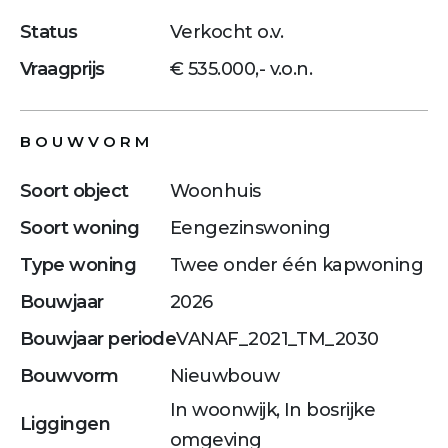
Status
Verkocht o.v.
Vraagprijs
€ 535.000,- v.o.n.
BOUWVORM
Soort object
Woonhuis
Soort woning
Eengezinswoning
Type woning
Twee onder één kapwoning
Bouwjaar
2026
Bouwjaar periode
VANAF_2021_TM_2030
Bouwvorm
Nieuwbouw
In woonwijk, In bosrijke
Liggingen
omgeving