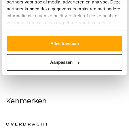
partners voor social media, adverteren en analyse. Deze
wastafel en toilet.
partners kunnen deze gegevens combineren met andere
• Ruim perceel met een diepe achtertuin en
informatie die u aan ze heeft verstrekt of die ze hebben
verzameld op basis van uw gebruik van hun services.
een achterom.
• Standaard voorzien van een aangebouwde
berging.
Alles toestaan
• Voorzien van een oprit op eigen terrein met
één parkeerplaats.
Aanpassen
Meer tekst
Kenmerken
OVERDRACHT