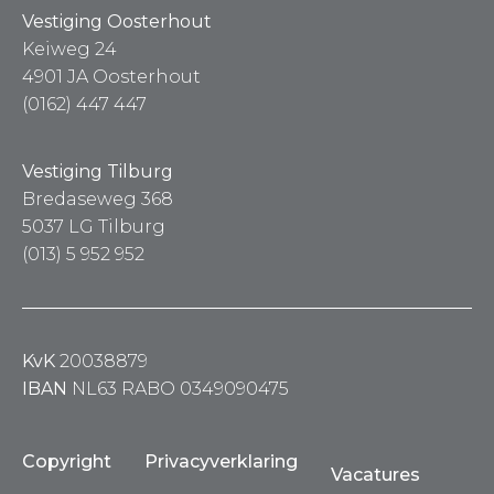
Vestiging Oosterhout
Keiweg 24
4901 JA Oosterhout
(0162) 447 447
Vestiging Tilburg
Bredaseweg 368
5037 LG Tilburg
(013) 5 952 952
KvK
20038879
IBAN
NL63 RABO 0349090475
Copyright
Privacyverklaring
Vacatures