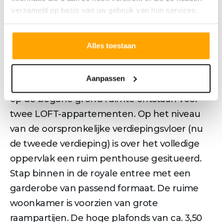
stijl van weleer. Een kroonjuweel met
verzameld op basis van uw gebruik van hun services.
karakter met de nieuwbouwkwaliteiten van
nú! Dat wil zeggen een goed geïsoleerd
Alles toestaan
gebouw met hoogwaardige en duurzame
installaties en alle comfort van dien. Door het
Aanpassen
inpassen van een extra verdiepingsvloer is er
op de begane grond ruimte ontstaan voor
twee LOFT-appartementen. Op het niveau
van de oorspronkelijke verdiepingsvloer (nu
de tweede verdieping) is over het volledige
oppervlak een ruim penthouse gesitueerd.
Stap binnen in de royale entree met een
garderobe van passend formaat. De ruime
woonkamer is voorzien van grote
raampartijen. De hoge plafonds van ca. 3,50