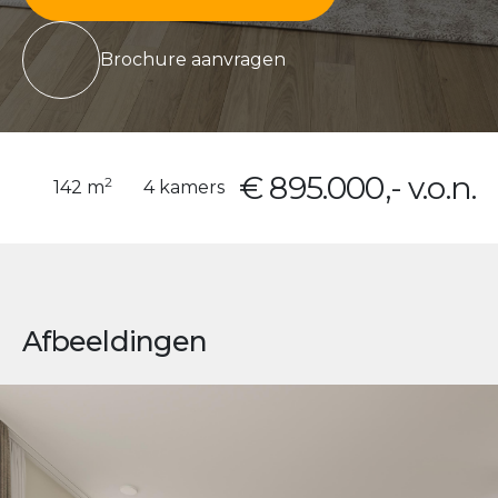
Brochure aanvragen
€ 895.000,- v.o.n.
2
142 m
4 kamers
Afbeeldingen