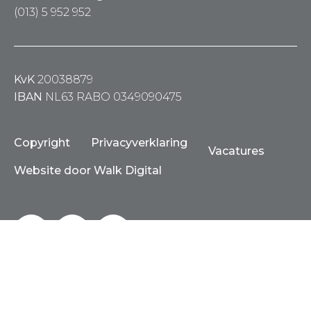
(013) 5 952 952
KvK
20038879
IBAN
NL63 RABO 0349090475
Copyright
Privacyverklaring
Vacatures
Website door Walk Digital