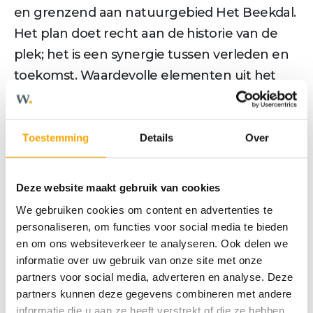
en grenzend aan natuurgebied Het Beekdal.
Het plan doet recht aan de historie van de
plek; het is een synergie tussen verleden en
toekomst. Waardevolle elementen uit het
verleden - de markante schoorsteen, de
beeldbepalende, langgerekte gevel van het
voormalige hoofdkantoor van de
Toestemming
Details
Over
textielfabriek aan de Kerkstraat en de
portiersloge bij de entree van de wijk - zijn
Deze website maakt gebruik van cookies
behouden gebleven. Ook bij de inrichting
We gebruiken cookies om content en advertenties te
van de openbare ruimte zijn er verwijzingen
personaliseren, om functies voor social media te bieden
naar het vroegere gebruik. Centraal in het
en om ons websiteverkeer te analyseren. Ook delen we
informatie over uw gebruik van onze site met onze
plan bevindt zich het herbouwde Accu- &
partners voor social media, adverteren en analyse. Deze
Pompengebouw. Op de oorspronkelijke plek
partners kunnen deze gegevens combineren met andere
en de originele fundamenten, volledig in de
informatie die u aan ze heeft verstrekt of die ze hebben