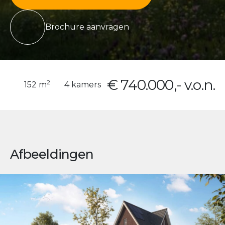
Brochure aanvragen
€ 740.000,- v.o.n.
2
152 m
4 kamers
Afbeeldingen