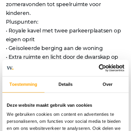
zomeravonden tot speelruimte voor
kinderen.
Pluspunten:
• Royale kavel met twee parkeerplaatsen op
eigen oprit
• Geïsoleerde berging aan de woning
• Extra ruimte en licht door de dwarskap op
zolder
• Drie ruime slaapkamers en complete
badkamer
Toestemming
Details
Over
Gevelkleur:
• Terracotta gemêleerd: bnr. 50 en 67 en 99
Deze website maakt gebruik van cookies
We gebruiken cookies om content en advertenties te
Meer tekst
personaliseren, om functies voor social media te bieden
en om ons websiteverkeer te analyseren. Ook delen we