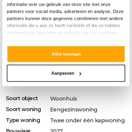
informatie over uw gebruik van onze site met onze
partners voor social media, adverteren en analyse. Deze
Kenmerken
partners kunnen deze gegevens combineren met andere
informatie die u aan ze heeft verstrekt of die ze hebben
verzameld op basis van uw gebruik van hun services.
OVERDRACHT
Status
Beschikbaar
Alles toestaan
Vraagprijs
€ 740.000,- v.o.n.
Aanpassen
BOUWVORM
Soort object
Woonhuis
Soort woning
Eengezinswoning
Type woning
Twee onder één kapwoning
Bouwjaar
2027