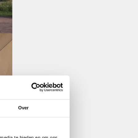
Over
 media te bieden en om ons