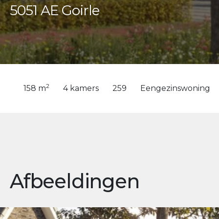
5051 AE Goirle
2
158 m
4 kamers
259
Eengezinswoning
Afbeeldingen