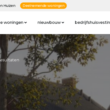
n Huizen
Deelnemende woningen
e woningen
nieuwbouw
bedrijfshuisvesti
resultaten