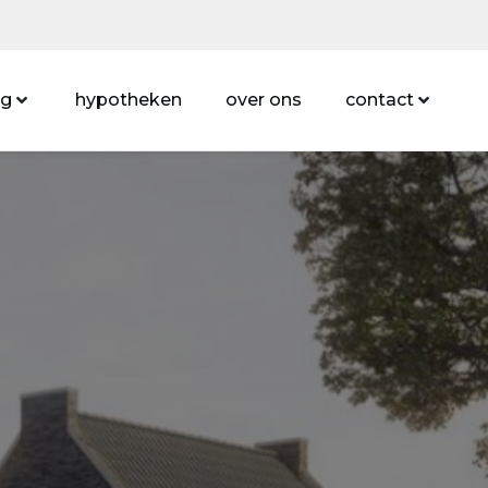
ng
hypotheken
over ons
contact