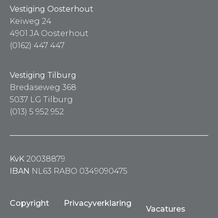
Vestiging Oosterhout
Keiweg 24
4901 JA Oosterhout
(0162) 447 447
Vestiging Tilburg
Bredaseweg 368
5037 LG Tilburg
(013) 5 952 952
KvK
20038879
IBAN
NL63 RABO 0349090475
Copyright
Privacyverklaring
Vacatures