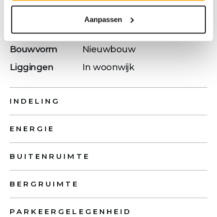
Bouwjaar
2027
Aanpassen
Bouwjaar periode
VANAF_2021_TM_2030
Bouwvorm
Nieuwbouw
Liggingen
In woonwijk
INDELING
ENERGIE
BUITENRUIMTE
BERGRUIMTE
PARKEERGELEGENHEID