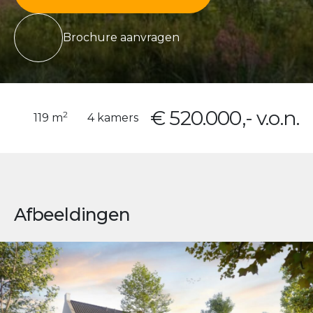
Brochure aanvragen
€ 520.000,- v.o.n.
2
119 m
4 kamers
Afbeeldingen