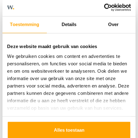
Kenmerken
Toestemming
Details
Over
Deze website maakt gebruik van cookies
OVERDRACHT
We gebruiken cookies om content en advertenties te
Status
Verkocht o.v.
personaliseren, om functies voor social media te bieden
en om ons websiteverkeer te analyseren. Ook delen we
Vraagprijs
€ 520.000,- v.o.n.
informatie over uw gebruik van onze site met onze
partners voor social media, adverteren en analyse. Deze
partners kunnen deze gegevens combineren met andere
BOUWVORM
informatie die u aan ze heeft verstrekt of die ze hebben
verzameld op basis van uw gebruik van hun services.
Soort object
Woonhuis
Soort woning
Eengezinswoning
Alles toestaan
Type woning
Tussenwoning