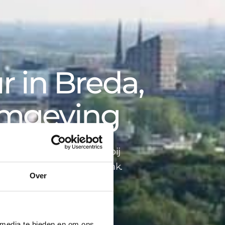
 in Breda,
omgeving
opbegeleiding tot advies bij
ind je alles onder één dak.
Over
 media te bieden en om ons