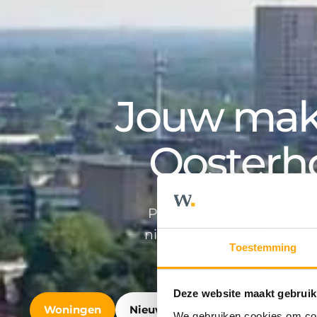
Jouw make
Oosterh
Professioneel en persoonlij
nieuwbouwontwikkeling en v
Toestemming
Deze website maakt gebruik
Woningen
Nieuwbouw
Bedrijfshuisvest
We gebruiken cookies om cont