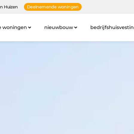
n Huizen
Deelnemende woningen
e woningen
nieuwbouw
bedrijfshuisvesti