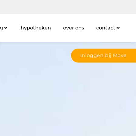
ng
hypotheken
over ons
contact
Inloggen bij Move