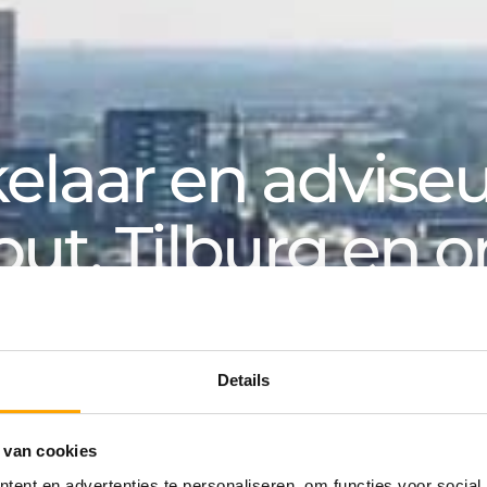
laar en adviseur
out, Tilburg en 
k, voor particuliere en zakelijke klanten. Van aanko
an huurwoning tot hypotheek: bij Van de Water v
Details
 van cookies
ing
ent en advertenties te personaliseren, om functies voor social