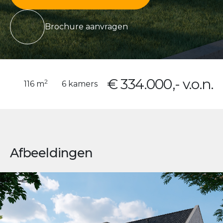
Brochure aanvragen
€ 334.000,- v.o.n.
2
116 m
6 kamers
Afbeeldingen