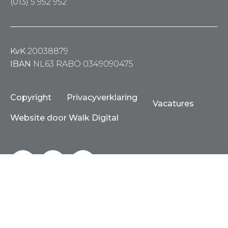
(013) 5 952 952
KvK
20038879
IBAN
NL63 RABO 0349090475
Copyright
Privacyverklaring
Vacatures
Website door Walk Digital