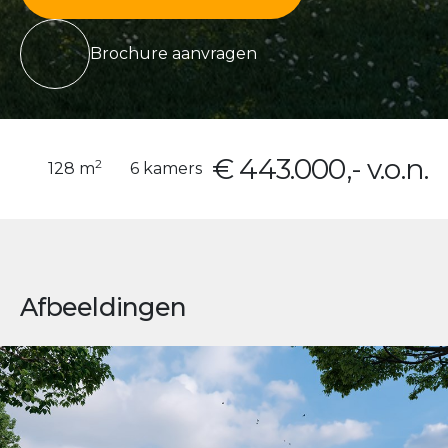
Brochure aanvragen
€ 443.000,- v.o.n.
2
128 m
6 kamers
Afbeeldingen