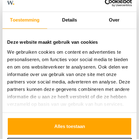
- Parkeren op eigen terrein
- Vele opties en uitbreidingsmogelijkheden
Bijzonderheden begane grond
Toestemming
Details
Over
- Zitkamer over volle breedte aan tuinzijde
- Ruime keuken aan voorzijde
Deze website maakt gebruik van cookies
- Trapkast
We gebruiken cookies om content en advertenties te
Bijzonderheden 1e verdieping
personaliseren, om functies voor social media te bieden
- 3 slaapkamers
en om ons websiteverkeer te analyseren. Ook delen we
- Frans balkon aan slaapkamer voorzijde
informatie over uw gebruik van onze site met onze
partners voor social media, adverteren en analyse. Deze
- Badkamer met inloopdouche, wastafel en
partners kunnen deze gegevens combineren met andere
toilet
informatie die u aan ze heeft verstrekt of die ze hebben
Bijzonderheden 2e verdieping
verzameld op basis van uw gebruik van hun services.
- Ruime, multifunctionele verdieping
- Aparte technische ruimte
Alles toestaan
- Witgoedaansluiting