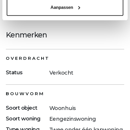
Meer tekst
Aanpassen
Kenmerken
OVERDRACHT
Status
Verkocht
BOUWVORM
Soort object
Woonhuis
Soort woning
Eengezinswoning
Type woning
Twee onder één kapwoning