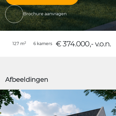
Brochure aanvragen
€ 374.000,- v.o.n.
2
127 m
6 kamers
Afbeeldingen