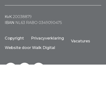
KvK
20038879
IBAN
NL63 RABO 0349090475
Copyright
Privacyverklaring
Vacatures
Website door Walk Digital