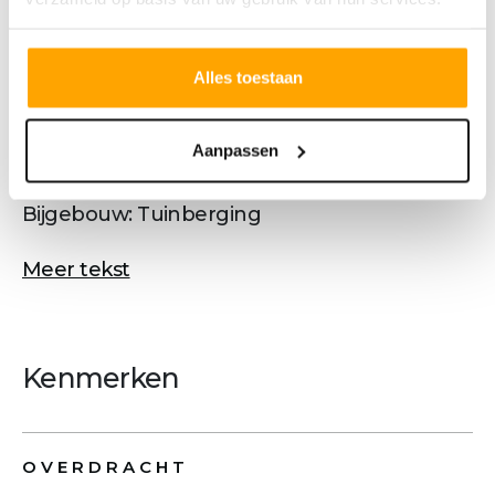
- Mogelijkheid voor extra slaapkamer op
zolder
Alles toestaan
- Energiezuinige woning
- Vele opties en uitbreidingsmogelijkheden
Perceel: 132 m²
Aanpassen
Woonoppervlakte: 127 m²
Bijgebouw: Tuinberging
Meer tekst
Kenmerken
OVERDRACHT