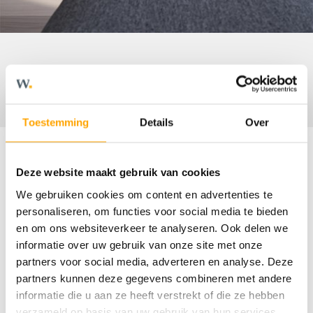
Toestemming
Details
Over
Deze website maakt gebruik van cookies
Omschrijving
We gebruiken cookies om content en advertenties te
personaliseren, om functies voor social media te bieden
en om ons websiteverkeer te analyseren. Ook delen we
Hoekwoning - type C1
informatie over uw gebruik van onze site met onze
- Energielabel A
partners voor social media, adverteren en analyse. Deze
partners kunnen deze gegevens combineren met andere
- Ideale gezinswoning
informatie die u aan ze heeft verstrekt of die ze hebben
- Inclusief berging in de tuin
verzameld op basis van uw gebruik van hun services.