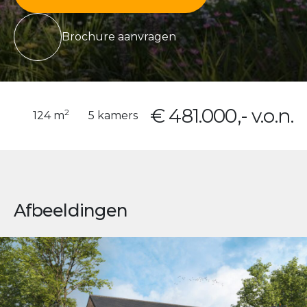
Brochure aanvragen
€ 481.000,- v.o.n.
2
124 m
5 kamers
Afbeeldingen