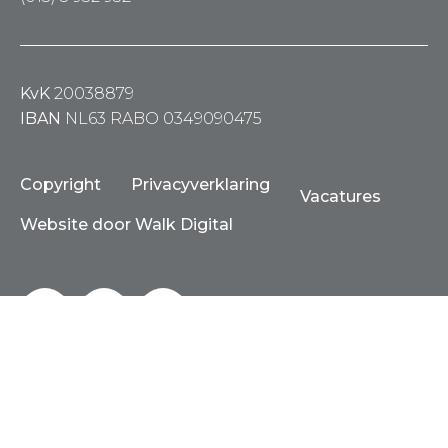
KvK
20038879
IBAN
NL63 RABO 0349090475
Copyright
Privacyverklaring
Vacatures
Website door Walk Digital