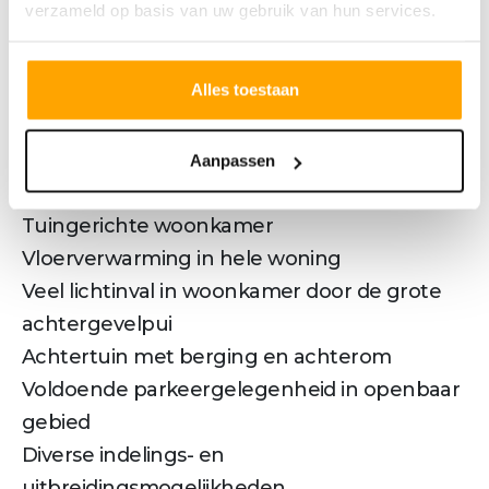
verzameld op basis van uw gebruik van hun services.
ruimte nodig voor je gezin, hobby of werk?
Ontdek dan de verschillende uitbreidings- en
Alles toestaan
indelingsmogelijkheden om van dit huis jouw
thuis te maken.
Pluspunten
Aanpassen
Zeer energiezuinige woning
Tuingerichte woonkamer
Vloerverwarming in hele woning
Veel lichtinval in woonkamer door de grote
achtergevelpui
Achtertuin met berging en achterom
Voldoende parkeergelegenheid in openbaar
gebied
Diverse indelings- en
uitbreidingsmogelijkheden