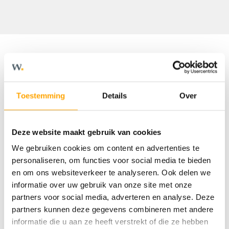
Omschrijving
Toestemming
Details
Over
Welkom in deze moderne en
comfortabele nieuwbouwwoning!
Deze website maakt gebruik van cookies
We gebruiken cookies om content en advertenties te
Deze woning heeft alles in huis om fijn te
personaliseren, om functies voor social media te bieden
wonen. Een doordachte indeling, veel
en om ons websiteverkeer te analyseren. Ook delen we
leefruimte, 3 volwaardige slaapkamers én
informatie over uw gebruik van onze site met onze
een ruime tweede verdieping. Daarnaast is
partners voor social media, adverteren en analyse. Deze
partners kunnen deze gegevens combineren met andere
de woning zeer energiezuinig. Dat is goed
informatie die u aan ze heeft verstrekt of die ze hebben
voor het milieu én jouw portemonnee. Meer