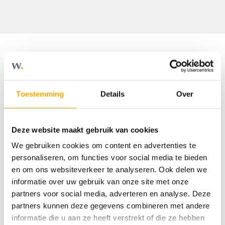
Omschrijving
Toestemming
Details
Over
Welkom in deze moderne en
comfortabele nieuwbouwwoning!
Deze website maakt gebruik van cookies
We gebruiken cookies om content en advertenties te
Deze woning heeft alles in huis om fijn te
personaliseren, om functies voor social media te bieden
wonen. Een doordachte indeling, veel
en om ons websiteverkeer te analyseren. Ook delen we
leefruimte, 3 volwaardige slaapkamers én
informatie over uw gebruik van onze site met onze
een ruime tweede verdieping. Daarnaast is
partners voor social media, adverteren en analyse. Deze
partners kunnen deze gegevens combineren met andere
de woning zeer energiezuinig. Dat is goed
informatie die u aan ze heeft verstrekt of die ze hebben
voor het milieu én jouw portemonnee. Meer