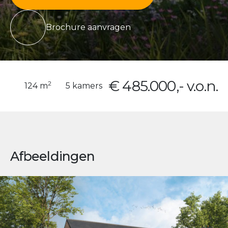
Brochure aanvragen
€ 485.000,- v.o.n.
2
124 m
5 kamers
Afbeeldingen