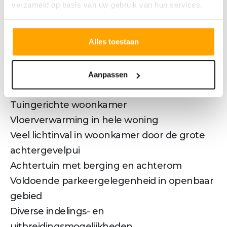
verzameld op basis van uw gebruik van hun services.
ruimte nodig voor je gezin, hobby of werk?
Ontdek dan de verschillende uitbreidings- en
Alles toestaan
indelingsmogelijkheden om van dit huis jouw
thuis te maken.
Pluspunten
Aanpassen
Zeer energiezuinige woning
Tuingerichte woonkamer
Vloerverwarming in hele woning
Veel lichtinval in woonkamer door de grote
achtergevelpui
Achtertuin met berging en achterom
Voldoende parkeergelegenheid in openbaar
gebied
Diverse indelings- en
uitbreidingsmogelijkheden