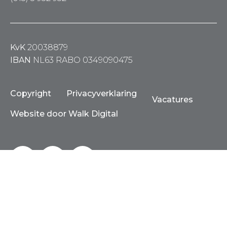
KvK
20038879
IBAN
NL63 RABO 0349090475
Copyright
Privacyverklaring
Vacatures
Website door Walk Digital