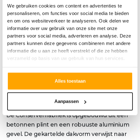
• Twee slaapkamers
We gebruiken cookies om content en advertenties te
• Balkon ca. 5 m²
personaliseren, om functies voor social media te bieden
en om ons websiteverkeer te analyseren. Ook delen we
• Voorlopig energielabel A+++
informatie over uw gebruik van onze site met onze
• Mogelijkheid tot het kopen van een
partners voor social media, adverteren en analyse. Deze
parkeerplaats in de parkeerkelder
partners kunnen deze gegevens combineren met andere
---------------------------------------------------------------
informatie die u aan ze heeft verstrekt of die ze hebben
verzameld op basis van uw gebruik van hun services.
--------------------------------------------------
CONSERVENFABRIEK
De Conservenfabriek is met zijn krachtige en
Alles toestaan
expressieve vorm een karakteristieke
weergave van het industriële verleden van
Aanpassen
het KlaversJansen terrein.
De Conservenfabriek is opgebouwd uit een
betonnen plint en een robuuste aluminium
gevel. De gekartelde dakvorm verwijst naar