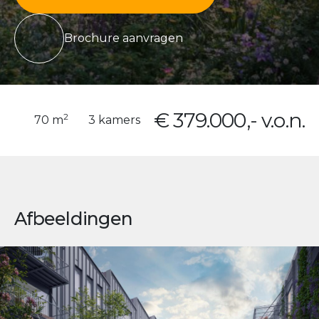
Brochure aanvragen
€ 379.000,- v.o.n.
2
70 m
3 kamers
Afbeeldingen