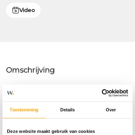
Video
Omschrijving
Conservenfabriek | Type B7
Bouwnummer CF 30
Toestemming
Details
Over
Kenmerken
• Tussenappartement
• Woonoppervlakte ca. 70m²
Deze website maakt gebruik van cookies