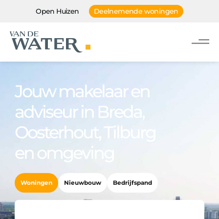
Open Huizen
Deelnemende woningen
Jouw makelaar en
adviseur in Breda,
Oosterhout, Tilburg
en omgeving
Woningen
Nieuwbouw
Bedrijfspand