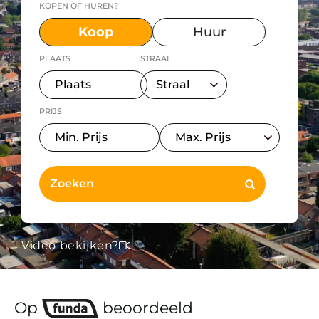
KOPEN OF HUREN?
Koop
Huur
PLAATS
STRAAL
PRIJS
Video bekijken?
Op
beoordeeld