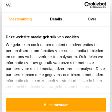
ontstaat er naast de zithoek ook ruimte voor
een thuiskantoor, bibliotheek of speelhoek.
Stijgt het kwik? Zet de tuindeuren open en
Toestemming
Details
Over
zoek je favoriete plek in de schaduw of zon.
In de hal vind je het toilet en in de berging
Deze website maakt gebruik van cookies
stal je de fietsen en berg je de tuinkussens
We gebruiken cookies om content en advertenties te
netjes op. Dat scheelt weer ruimte in huis!
personaliseren, om functies voor social media te bieden
Boven is er met maar liefst 7 (slaap)kamers
en om ons websiteverkeer te analyseren. Ook delen we
informatie over uw gebruik van onze site met onze
ook van alles mogelijk. Je tovert er
partners voor social media, adverteren en analyse. Deze
gemakkelijk één - of meer - om tot atelier,
partners kunnen deze gegevens combineren met andere
inloopkast of logeerkamer. De moderne
informatie die u aan ze heeft verstrekt of die ze hebben
badkamer met tegelwerk, wastafel en
verzameld op basis van uw gebruik van hun services.
douche, het separate toilet en de technische
ruimte met plek voor de wasmachine en
Alles toestaan
droger maken het plaatje compleet.