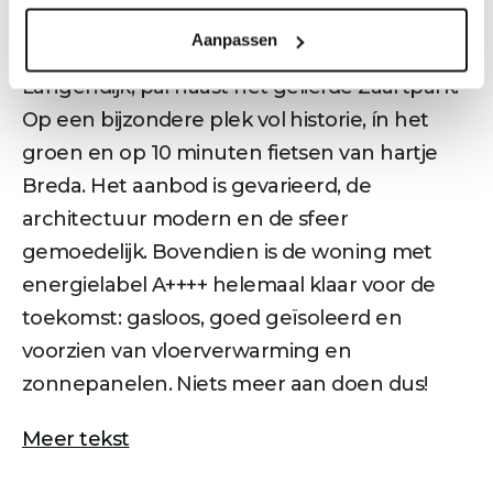
Een plek die écht alles heeft
Aanpassen
De Kruidentuin maakt deel uit van Park
Langendijk, pal naast het geliefde Zaartpark.
Op een bijzondere plek vol historie, ín het
groen en op 10 minuten fietsen van hartje
Breda. Het aanbod is gevarieerd, de
architectuur modern en de sfeer
gemoedelijk. Bovendien is de woning met
energielabel A++++ helemaal klaar voor de
toekomst: gasloos, goed geïsoleerd en
voorzien van vloerverwarming en
zonnepanelen. Niets meer aan doen dus!
Meer tekst