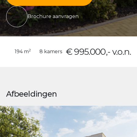
Brochure aanvragen
€ 995.000,- v.o.n.
2
194 m
8 kamers
Afbeeldingen