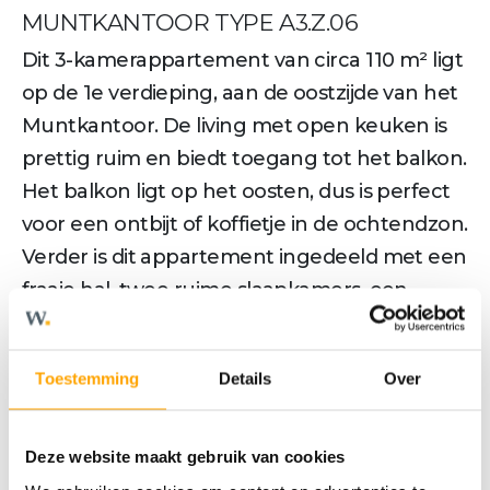
MUNTKANTOOR TYPE A3.Z.06
Dit 3-kamerappartement van circa 110 m² ligt
op de 1e verdieping, aan de oostzijde van het
Muntkantoor. De living met open keuken is
prettig ruim en biedt toegang tot het balkon.
Het balkon ligt op het oosten, dus is perfect
voor een ontbijt of koffietje in de ochtendzon.
Verder is dit appartement ingedeeld met een
fraaie hal, twee ruime slaapkamers, een
berging, separaat toilet en badkamer met
inloopdouche en wastafel. In de
Toestemming
Details
Over
masterbedroom kun je met gemak een
gezellig zitje of een werkhoek creëren.
Kenmerken bouwnummer 255
Deze website maakt gebruik van cookies
• Woonoppervlakte circa 110 m²