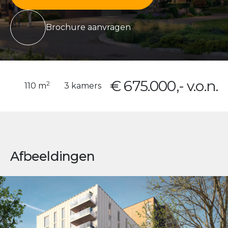
Brochure aanvragen
€ 675.000,- v.o.n.
2
110 m
3 kamers
Afbeeldingen