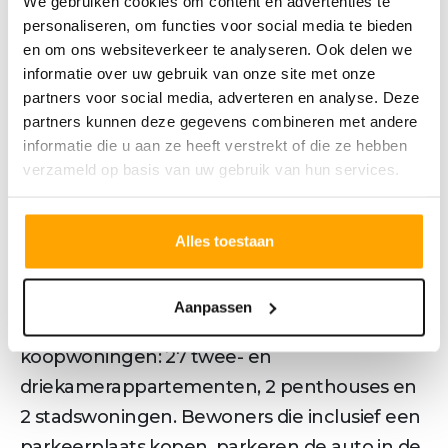
We gebruiken cookies om content en advertenties te
• Gelegen op de 1e verdieping
personaliseren, om functies voor social media te bieden
en om ons websiteverkeer te analyseren. Ook delen we
• Lichte living met open keuken
informatie over uw gebruik van onze site met onze
• Balkon op het oosten
partners voor social media, adverteren en analyse. Deze
• Twee slaapkamers
partners kunnen deze gegevens combineren met andere
• Badkamer met inloopdouche, wastafel en
informatie die u aan ze heeft verstrekt of die ze hebben
verzameld op basis van uw gebruik van hun services.
handdoekradiator
• Inclusief 1 parkeerplaats
Dit appartement maak onderdeel uit van De
Alles toestaan
Faam | Het Muntkantoor
----------------------------
Aanpassen
In het Muntkantoor komen uitsluitend
koopwoningen: 27 twee- en
driekamerappartementen, 2 penthouses en
2 stadswoningen. Bewoners die inclusief een
parkeerplaats kopen, parkeren de auto in de