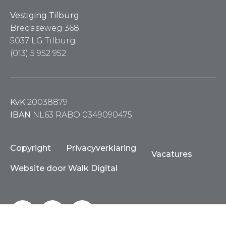
Vestiging Tilburg
Bredaseweg 368
5037 LG Tilburg
(013) 5 952 952
KvK
20038879
IBAN
NL63 RABO 0349090475
Copyright
Privacyverklaring
Vacatures
Website door Walk Digital