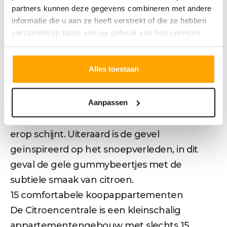
partners kunnen deze gegevens combineren met andere
Faam | De Citroencentrale
informatie die u aan ze heeft verstrekt of die ze hebben
----------------------------------------------
verzameld op basis van uw gebruik van hun services.
Citroencentrale
De Citroencentrale herken je gelijk, dankzij de
Alles toestaan
gele bakstenen gevel. De architect koos
voor glanzend metselwerk, wat een prachtig,
Aanpassen
bijna doorzichtig glanzend beeld geeft als de
zon
erop schijnt. Uiteraard is de gevel
geïnspireerd op het snoepverleden, in dit
geval de gele gummybeertjes met de
subtiele smaak van citroen.
15 comfortabele koopappartementen
De Citroencentrale is een kleinschalig
appartementengebouw met slechts 15