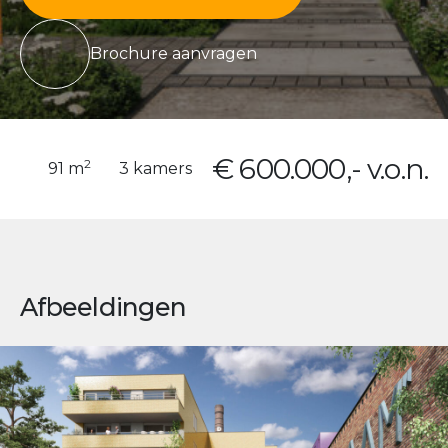
Brochure aanvragen
€ 600.000,- v.o.n.
2
91 m
3 kamers
Afbeeldingen