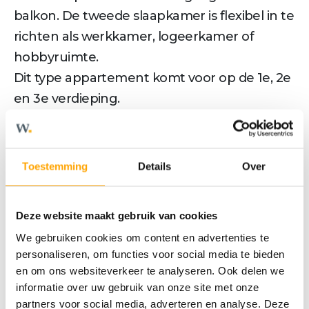
balkon. De tweede slaapkamer is flexibel in te
richten als werkkamer, logeerkamer of
hobbyruimte.
Dit type appartement komt voor op de 1e, 2e
en 3e verdieping.
Kenmerken bouwnummer 012
• Woonoppervlakte circa 91 m²
• Gelegen op de 2e verdieping
Toestemming
Details
Over
• Lichte living met open leefkeuken
• Balkon van 10 m² op het westen
Deze website maakt gebruik van cookies
• Twee slaapkamers
We gebruiken cookies om content en advertenties te
• Badkamer met inloopdouche, wastafel en
personaliseren, om functies voor social media te bieden
handoekradiator
en om ons websiteverkeer te analyseren. Ook delen we
• Inclusief 1 parkeerplaats
informatie over uw gebruik van onze site met onze
partners voor social media, adverteren en analyse. Deze
Dit appartement maak onderdeel uit van De