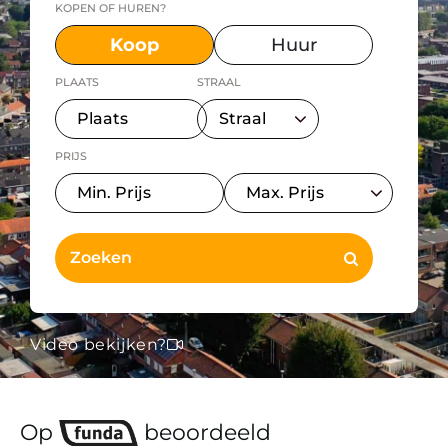
KOPEN OF HUREN?
Koop
Huur
PLAATS
STRAAL
PRIJS
Video bekijken?
Op
beoordeeld