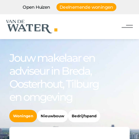
Open Huizen
Deelnemende woningen
Jouw makelaar en
adviseur in Breda,
Oosterhout, Tilburg
en omgeving
Woningen
Nieuwbouw
Bedrijfspand