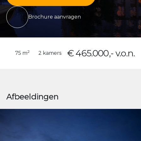
Brochure aanvragen
€ 465.000,- v.o.n.
2
75 m
2 kamers
Afbeeldingen