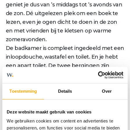
geniet je dus van ’s middags tot ’s avonds van
de zon. Dé uitgelezen plek om een boek te
lezen, even je ogen dicht te doen in de zon
en met vrienden bij te kletsen op warme
zomeravonden.
De badkamer is compleet ingedeeld met een
inloopdouche, wastafel en toilet. En je hebt
een apart toilet. De twee bergingen zijn
ideaal. In de berging met de aansluitingen
voor de wasmachine en wasdroger kun je
ook was ophangen. In de andere berging
Toestemming
Details
Over
staan de technische apparaten.
- 2-kamerappartement op de 1e verdieping
Deze website maakt gebruik van cookies
- Loggia van 9 m² op het westen
We gebruiken cookies om content en advertenties te
- Lichte living
personaliseren, om functies voor social media te bieden