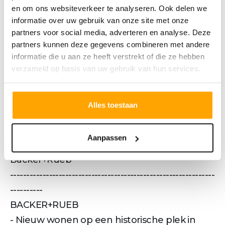
- Open keuken naar eigen wens in te delen
en om ons websiteverkeer te analyseren. Ook delen we
informatie over uw gebruik van onze site met onze
- Ruime slaapkamer
partners voor social media, adverteren en analyse. Deze
- Apart toilet
partners kunnen deze gegevens combineren met andere
- Badkamer met inloopdouche, wastafel en
informatie die u aan ze heeft verstrekt of die ze hebben
toilet
verzameld op basis van uw gebruik van hun services.
- Twee bergingen, een voor de wasmachine
en wasdroger en een voor technische
Alles toestaan
apparaten
Het appartementengebouw De Generator
Aanpassen
maakt onderdeel uit van Fase 1 van
Backer+Rueb
---------------------------------------------------------------
----------
BACKER+RUEB
- Nieuw wonen op een historische plek in