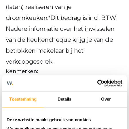
(laten) realiseren van je
droomkeuken.*Dit bedrag is incl. BTW.
Nadere informatie over het inwisselen
van de keukencheque krijg je van de
betrokken makelaar bij het
verkoopgesprek.
Kenmerken:
• Praktisch ingedeelde appartementen aan
de Tramsingel
• Woonoppervlakte 72m2
Toestemming
Details
Over
• Gelegen op de tweede tot en met vierde
verdieping
Deze website maakt gebruik van cookies
• Twee slaapkamers
We gebruiken cookies om content en advertenties te