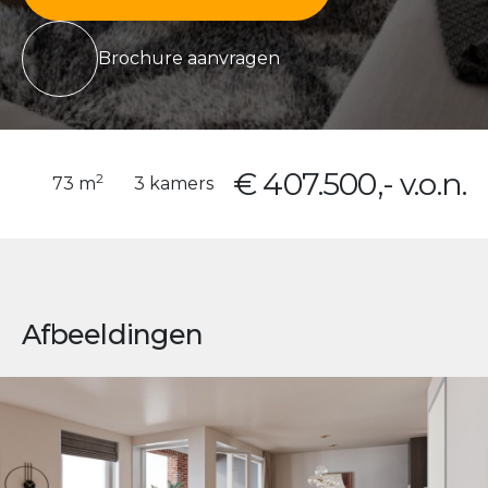
Brochure aanvragen
€ 407.500,- v.o.n.
2
73 m
3 kamers
Afbeeldingen