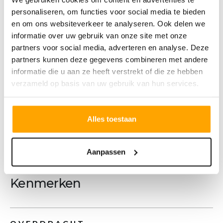
• Loggia van 4m2 met zicht op de singel
personaliseren, om functies voor social media te bieden
• Geen eigen parkeerplaats in
en om ons websiteverkeer te analyseren. Ook delen we
parkeerliftsysteem
informatie over uw gebruik van onze site met onze
partners voor social media, adverteren en analyse. Deze
Type A5 is gelegen op de 2e, 3e en 4e
partners kunnen deze gegevens combineren met andere
verdieping
informatie die u aan ze heeft verstrekt of die ze hebben
*Deze informatie, media en plattegronden
verzameld op basis van uw gebruik van hun services.
zijn met zorg samengesteld. Er kunnen
echter geen rechten aan worden ontleend.
Alles toestaan
Meer tekst
Aanpassen
Kenmerken