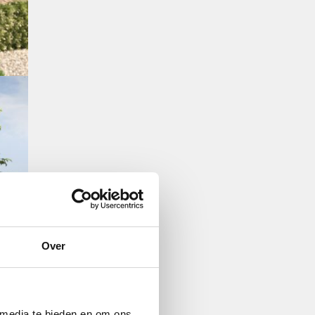
Over
 media te bieden en om ons