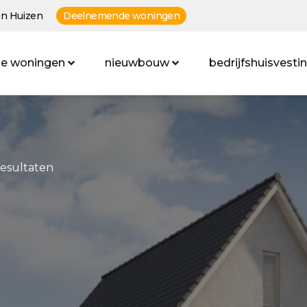
n Huizen
Deelnemende woningen
e woningen
nieuwbouw
bedrijfshuisvesti
resultaten