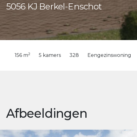
5056 KJ Berkel-Enschot
2
156 m
5 kamers
328
Eengezinswoning
Afbeeldingen