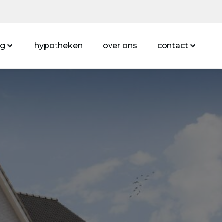
ng
hypotheken
over ons
contact