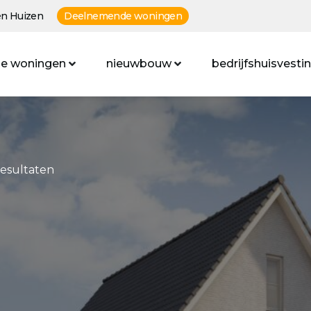
n Huizen
Deelnemende woningen
e woningen
nieuwbouw
bedrijfshuisvesti
resultaten