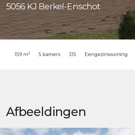
5056 KJ Berkel-Enschot
2
159 m
5 kamers
315
Eengezinswoning
Afbeeldingen