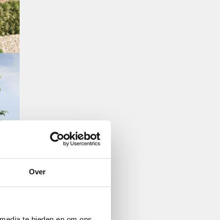
Over
 media te bieden en om ons