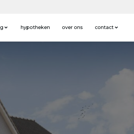
ng
hypotheken
over ons
contact