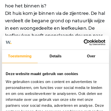
hoe het binnen is?
Dit huis kom je binnen via de zijentree. De hal
verdeelt de begane grond op natuurlijk wijze
in een woongedeelte en leefkeuken. De
leefkeuken heeft openslaande deuren naar
de tuin. Dit wordt vast het bruisende hart van
het huis. Koken, spelletje doen, huiswerk
Toestemming
Details
Over
maken en gezellig borrelen met vrienden.
Liever andersom? De woonkamer en keuken
kunnen we optioneel ook spiegelen. De
Deze website maakt gebruik van cookies
zijaanbouw wordt standaard uitgevoerd als
We gebruiken cookies om content en advertenties te
woonruimte. Ideaal als thuiswerkplek of als
personaliseren, om functies voor social media te bieden
en om ons websiteverkeer te analyseren. Ook delen we
speelkamer. Uitzicht zowel naar de staatzijde
informatie over uw gebruik van onze site met onze
als op de tuin.
partners voor social media, adverteren en analyse. Deze
Op de 1e verdieping zijn 3 slaapkamers en