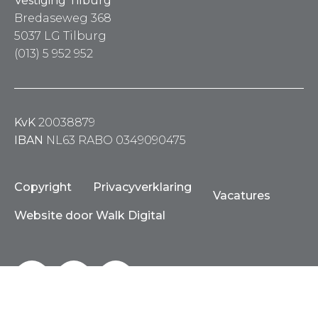
Vestiging Tilburg
Bredaseweg 368
5037 LG Tilburg
(013) 5 952 952
KvK
20038879
IBAN
NL63 RABO 0349090475
Copyright
Privacyverklaring
Vacatures
Website door Walk Digital