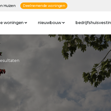
n Huizen
Deelnemende woningen
e woningen
nieuwbouw
bedrijfshuisvesti
resultaten