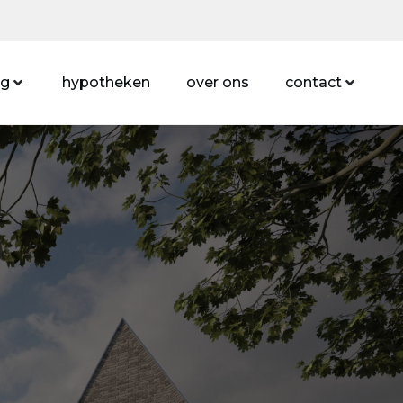
ng
hypotheken
over ons
contact