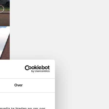
Over
 media te bieden en om ons