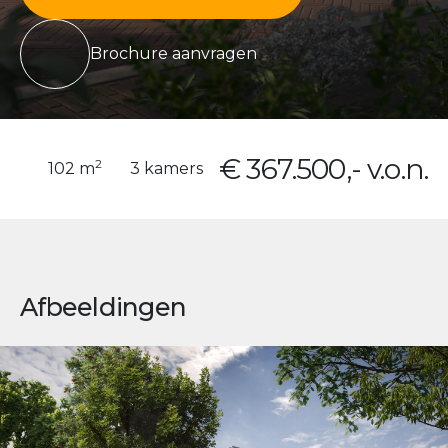
Brochure aanvragen
€ 367.500,- v.o.n.
2
102 m
3 kamers
Afbeeldingen