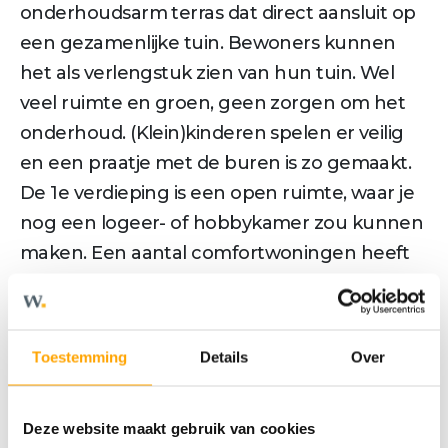
onderhoudsarm terras dat direct aansluit op
een gezamenlijke tuin. Bewoners kunnen
het als verlengstuk zien van hun tuin. Wel
veel ruimte en groen, geen zorgen om het
onderhoud. (Klein)kinderen spelen er veilig
en een praatje met de buren is zo gemaakt.
De 1e verdieping is een open ruimte, waar je
nog een logeer- of hobbykamer zou kunnen
maken. Een aantal comfortwoningen heeft
een standaard dakkapel, waardoor je nog
meer ruimte en licht hebt. Heel sfeervol ook.
• gelijkvloers wonen met wasruimte, bad- en
Toestemming
Details
Over
slaapkamer op de begane grond
• tweelaags en 6,30 meter breed
Deze website maakt gebruik van cookies
• het gemak van een appartement maar dan