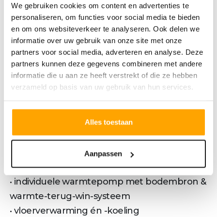
We gebruiken cookies om content en advertenties te
mét terras & tuin
personaliseren, om functies voor social media te bieden
• eigen parkeerplaats en (fietsen)berging
en om ons websiteverkeer te analyseren. Ook delen we
• een onder architectuur aangelegde
informatie over uw gebruik van onze site met onze
binnentuin met gezamenlijk tuinhuis
partners voor social media, adverteren en analyse. Deze
partners kunnen deze gegevens combineren met andere
• woonkamer met zicht op het groen;
informatie die u aan ze heeft verstrekt of die ze hebben
keuken als centraal middelpunt en eetkamer
verzameld op basis van uw gebruik van hun services.
met openslaande tuindeuren
• 1ste verdieping te gebruiken als hobby of
Alles toestaan
logeerkamer; enkele bouwnummers zijn
standaard uitgevoerd met een
doorgeschoten dakkapel voor nog meer
Aanpassen
ruimte en licht
• individuele warmtepomp met bodembron &
warmte-terug-win-systeem
• vloerverwarming én -koeling