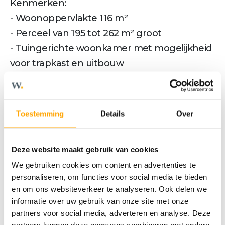
Kenmerken:
- Woonoppervlakte 116 m²
- Perceel van 195 tot 262 m² groot
- Tuingerichte woonkamer met mogelijkheid
voor trapkast en uitbouw
- Begane grond met een slaapkamer,
badkamer en berging
- Verdieping met een slaapkamer en mogelijk
Toestemming
Details
Over
een tweede badkamer
- Standaard met complete badkamer en
Deze website maakt gebruik van cookies
toilet
We gebruiken cookies om content en advertenties te
- Gasloos (warmtepomp) en Bijna Energie
personaliseren, om functies voor social media te bieden
Neutraal Gebouw (BENG)
en om ons websiteverkeer te analyseren. Ook delen we
- Comfort door vloerverwarming en -koeling
informatie over uw gebruik van onze site met onze
- Zonnepanelen op het dak
partners voor social media, adverteren en analyse. Deze