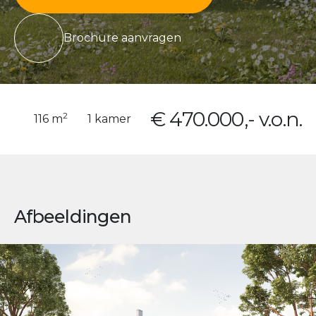
Brochure aanvragen
€ 470.000,- v.o.n.
2
116 m
1 kamer
Afbeeldingen