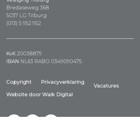
Bredaseweg 368
5037 LG Tilburg
(013) 5 952 952
KvK
20038879
IBAN
NL63 RABO 0349090475
Copyright
Privacyverklaring
Vacatures
Website door Walk Digital