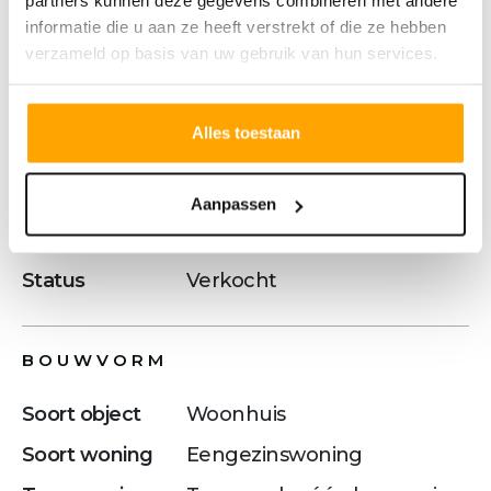
partners kunnen deze gegevens combineren met andere
informatie die u aan ze heeft verstrekt of die ze hebben
Meer tekst
verzameld op basis van uw gebruik van hun services.
Kenmerken
Alles toestaan
Aanpassen
OVERDRACHT
Status
Verkocht
BOUWVORM
Soort object
Woonhuis
Soort woning
Eengezinswoning