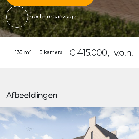
Brochure aanvragen
€ 415.000,- v.o.n.
2
135 m
5 kamers
Afbeeldingen