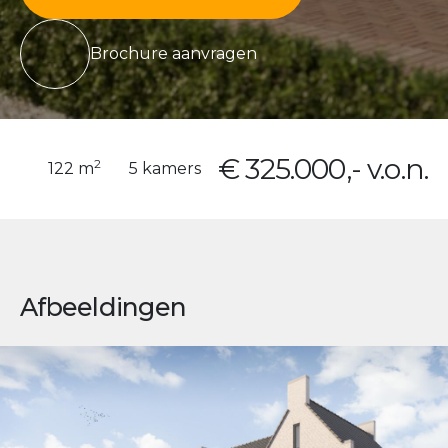
Brochure aanvragen
€ 325.000,- v.o.n.
2
122 m
5 kamers
Afbeeldingen