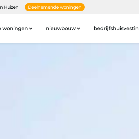
n Huizen
Deelnemende woningen
e woningen
nieuwbouw
bedrijfshuisvesti