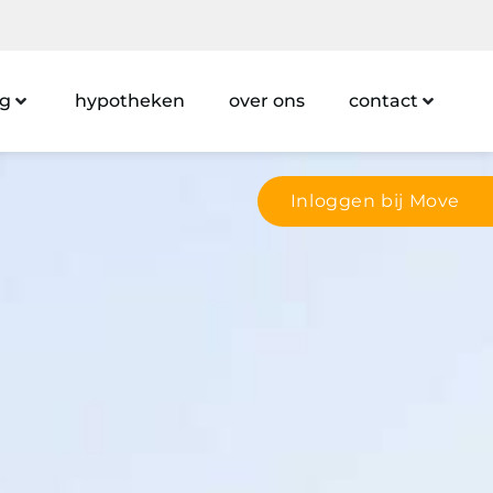
ng
hypotheken
over ons
contact
Inloggen bij Move