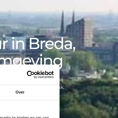
 in Breda,
omgeving
opbegeleiding tot advies bij
ind je alles onder één dak.
Over
 media te bieden en om ons