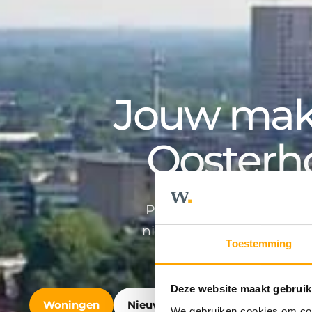
Jouw make
Oosterh
Professioneel en persoonlij
nieuwbouwontwikkeling en v
Toestemming
Deze website maakt gebruik
Woningen
Nieuwbouw
Bedrijfshuisvest
We gebruiken cookies om cont