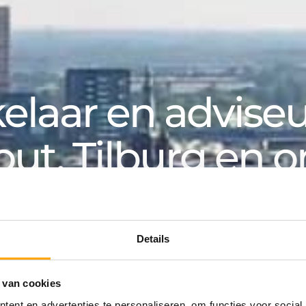
laar en adviseur
out, Tilburg en 
k, voor particuliere en zakelijke klanten. Van aanko
an huurwoning tot hypotheek: bij Van de Water v
Details
 van cookies
ing
ent en advertenties te personaliseren, om functies voor social