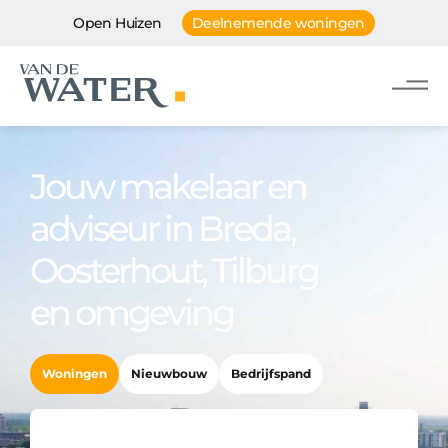
Open Huizen
Deelnemende woningen
Jouw makelaar en
adviseur in Breda,
Oosterhout, Tilburg
en omgeving
Woningen
Nieuwbouw
Bedrijfspand