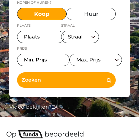
KOPEN OF HUREN?
Koop
Huur
PLAATS
STRAAL
PRIJS
Video bekijken?
Op
beoordeeld