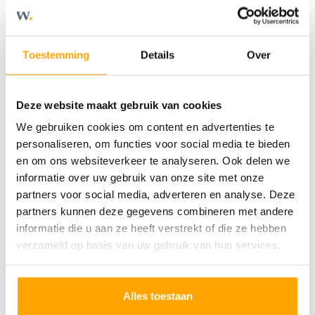
patiowoningen in Eikenbosch. De
woning heeft een dwarskap met mooie
grote dakoverstekken. Standaard heeft
Toestemming
Details
Over
de woning aan de voorzijde een erker
Deze website maakt gebruik van cookies
en bijna over de gehele breedte een
We gebruiken cookies om content en advertenties te
stoere luifel. Parkeren kan op eigen
personaliseren, om functies voor social media te bieden
en om ons websiteverkeer te analyseren. Ook delen we
terrein. Er is plaats voor 2 auto’s. Plus het
informatie over uw gebruik van onze site met onze
het complete woonprogramma op de
partners voor social media, adverteren en analyse. Deze
partners kunnen deze gegevens combineren met andere
begane grond maakt dat je met deze
informatie die u aan ze heeft verstrekt of die ze hebben
woning volledig bent voorbereid op de
verzameld op basis van uw gebruik van hun services.
toekomst.
Comfort op de begane grond
Alles toestaan