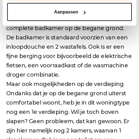
Kom binnen! Op de begane grond heb je
een volledig woonprogramma met een
Aanpassen
heerlijke living, keuken, ruime slaapkamer en
complete badkamer op de begane grond.
De badkamer is standaard voorzien van een
inloopdouche en 2 wastafels. Ook is er een
fijne berging voor bijvoorbeeld de elektrische
fietsen, een voorraadkast of de wasmachine
droger combinatie.
Maar ook mogelijkheden op de verdieping
Ondanks dat je op de begane grond uiterst
comfortabel woont, heb je in dit woningtype
nog een 1e verdieping. Wil je toch boven
slapen? Geen probleem, dat kan gewoon. Er
zijn hier namelijk nog 2 kamers, waarvan 1