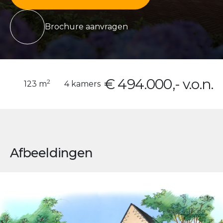
Brochure aanvragen
€ 494.000,- v.o.n.
2
123 m
4 kamers
Afbeeldingen