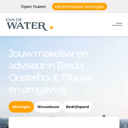
Open Huizen
Deelnemende woningen
Jouw makelaar en
adviseur in Breda,
Oosterhout, Tilburg
en omgeving
Woningen
Nieuwbouw
Bedrijfspand