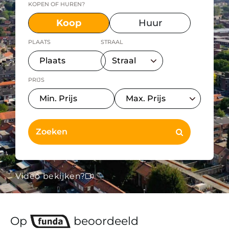
KOPEN OF HUREN?
Koop
Huur
PLAATS
STRAAL
PRIJS
Video bekijken?
Op
beoordeeld