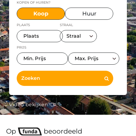
KOPEN OF HUREN?
Koop
Huur
PLAATS
STRAAL
PRIJS
Video bekijken?
Op
beoordeeld