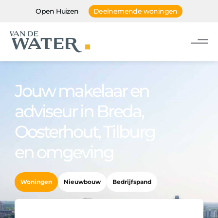
Open Huizen
Deelnemende woningen
Jouw makelaar en
adviseur in Breda,
Oosterhout, Tilburg
en omgeving
Woningen
Nieuwbouw
Bedrijfspand