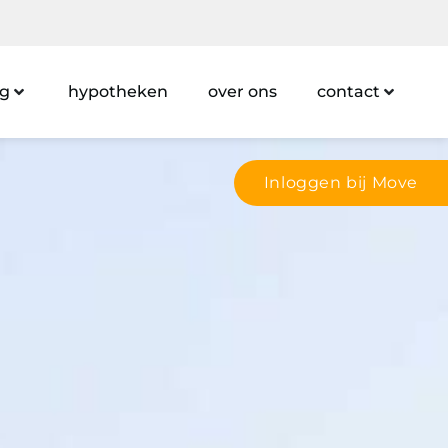
ng
hypotheken
over ons
contact
Inloggen bij Move