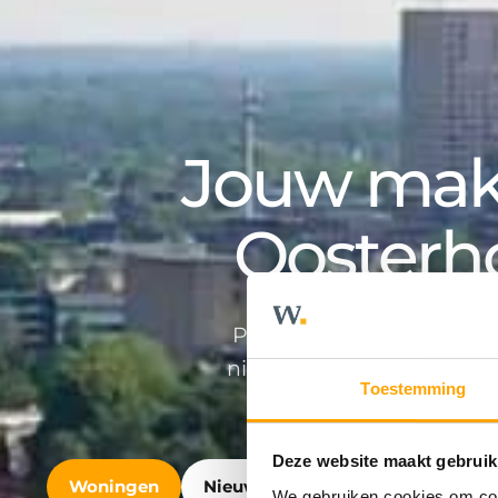
Jouw make
Oosterh
Professioneel en persoonlij
nieuwbouwontwikkeling en v
Toestemming
Deze website maakt gebruik
Woningen
Nieuwbouw
Bedrijfshuisvest
We gebruiken cookies om cont