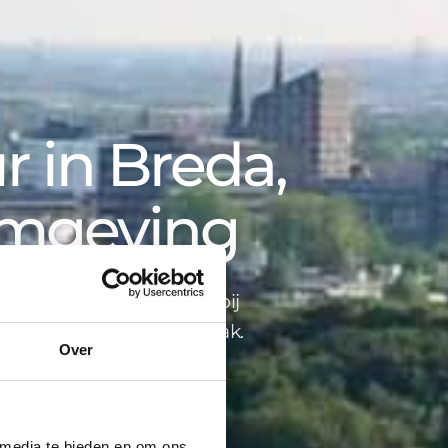
 in Breda,
omgeving
opbegeleiding tot advies bij
ind je alles onder één dak.
Over
 media te bieden en om ons