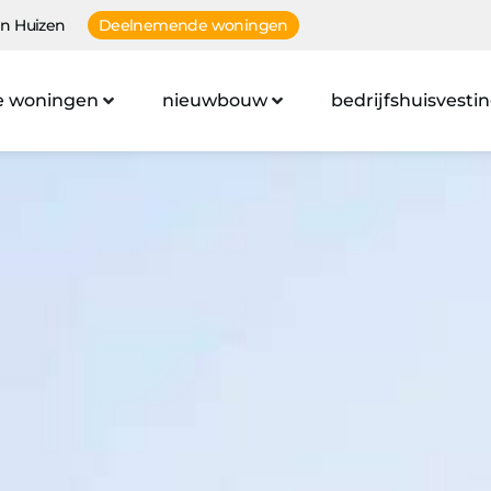
n Huizen
Deelnemende woningen
e woningen
nieuwbouw
bedrijfshuisvesti