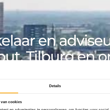
laar en adviseur
out, Tilburg en 
k, voor particuliere en zakelijke klanten. Van aanko
an huurwoning tot hypotheek: bij Van de Water v
Details
 van cookies
ing
ent en advertenties te personaliseren, om functies voor social