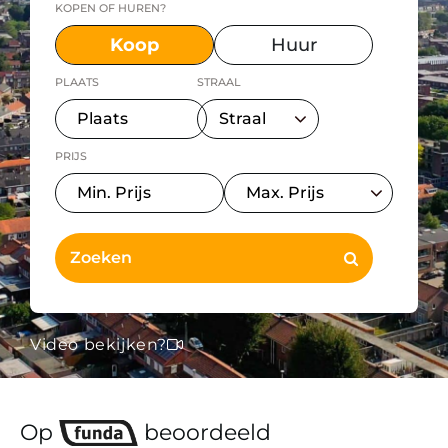
KOPEN OF HUREN?
Koop
Huur
PLAATS
STRAAL
PRIJS
Video bekijken?
Op
beoordeeld