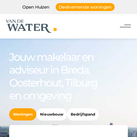
Open Huizen
Deelnemende woningen
Jouw makelaar en
adviseur in Breda,
Oosterhout, Tilburg
en omgeving
Woningen
Nieuwbouw
Bedrijfspand