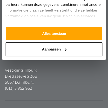
partners kunnen deze gegevens combineren met andere
Vestiging Breda
informatie die u aan ze heeft verstrekt of die ze hebben
Keizerstraat 91 – 93
verzameld op basis van uw gebruik van hun services.
4811 HL Breda
(076) 5 24 24 00
Alles toestaan
Vestiging Oosterhout
Keiweg 24
Aanpassen
4901 JA Oosterhout
(0162) 447 447
Vestiging Tilburg
Bredaseweg 368
5037 LG Tilburg
(013) 5 952 952