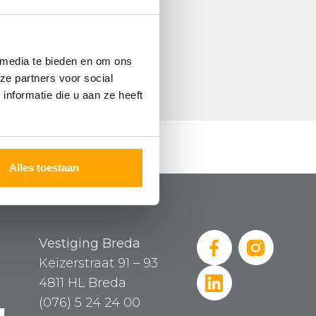
 media te bieden en om ons
ze partners voor social
nformatie die u aan ze heeft
Alles toestaan
Vestiging Breda
Keizerstraat 91 – 93
4811 HL Breda
(076) 5 24 24 00