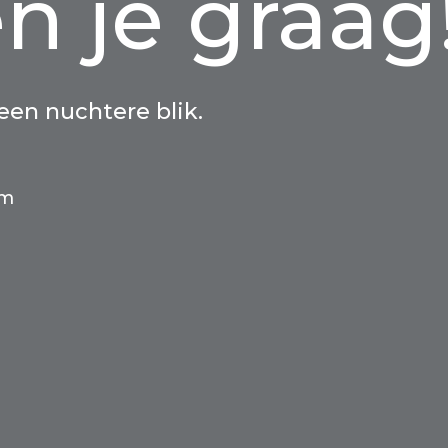
n je graag
 een nuchtere blik.
am