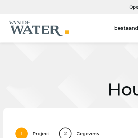
Ope
bestaand
Hou
1
2
Project
Gegevens