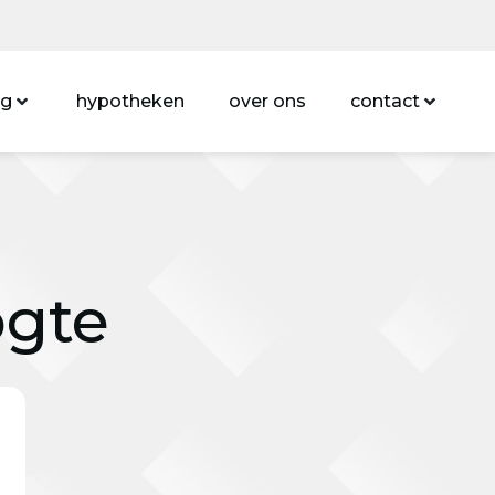
ng
hypotheken
over ons
contact
ogte