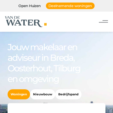
Open Huizen
Deelnemende woningen
Jouw makelaar en
adviseur in Breda,
Oosterhout, Tilburg
en omgeving
Woningen
Nieuwbouw
Bedrijfspand