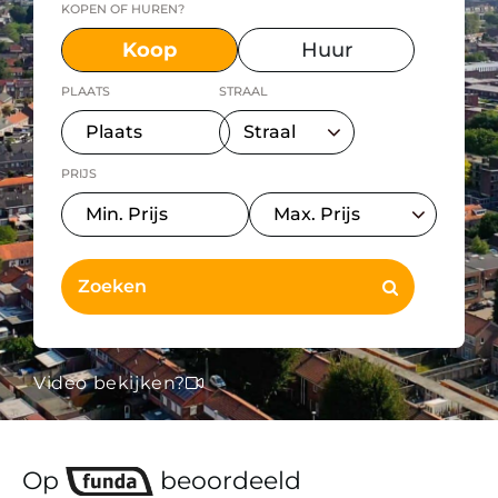
KOPEN OF HUREN?
Koop
Huur
PLAATS
STRAAL
PRIJS
Video bekijken?
Op
beoordeeld