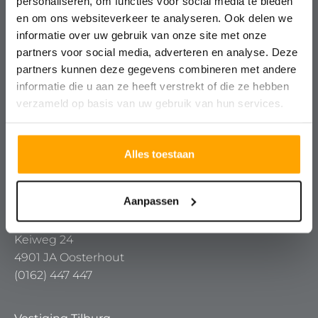
personaliseren, om functies voor social media te bieden
Contact
en om ons websiteverkeer te analyseren. Ook delen we
informatie over uw gebruik van onze site met onze
partners voor social media, adverteren en analyse. Deze
Ontmoet ons team
partners kunnen deze gegevens combineren met andere
informatie die u aan ze heeft verstrekt of die ze hebben
verzameld op basis van uw gebruik van hun services.
Vestiging Breda
Keizerstraat 91 – 93
Alles toestaan
4811 HL Breda
(076) 5 24 24 00
Aanpassen
Vestiging Oosterhout
Keiweg 24
4901 JA Oosterhout
(0162) 447 447