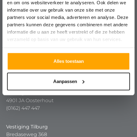
en om ons websiteverkeer te analyseren. Ook delen we
informatie over uw gebruik van onze site met onze
Ontmoet ons team
partners voor social media, adverteren en analyse. Deze
partners kunnen deze gegevens combineren met andere
informatie die u aan ze heeft verstrekt of die ze hebben
verzameld op basis van uw gebruik van hun services.
Vestiging Breda
Keizerstraat 91 – 93
4811 HL Breda
Alles toestaan
(076) 5 24 24 00
Aanpassen
Vestiging Oosterhout
Keiweg 24
4901 JA Oosterhout
(0162) 447 447
Vestiging Tilburg
Bredaseweg 368