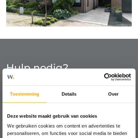
Hulp nodig?
We helpen je graag!
Toestemming
Details
Over
Kosteloos, vrijblijvend en altijd met
een nuchtere blik.
Deze website maakt gebruik van cookies
We gebruiken cookies om content en advertenties te
Contact
personaliseren, om functies voor social media te bieden