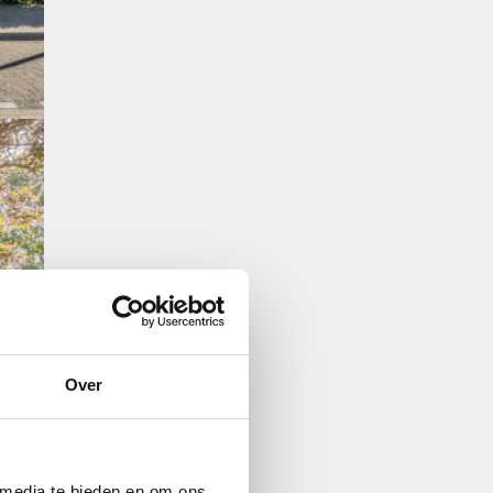
Over
 media te bieden en om ons