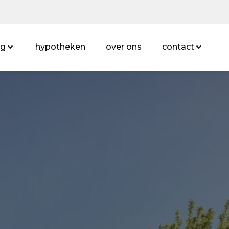
ng
hypotheken
over ons
contact