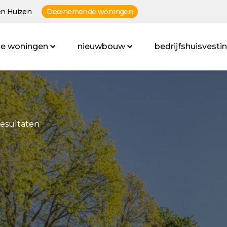
n Huizen
Deelnemende woningen
e woningen
nieuwbouw
bedrijfshuisvesti
resultaten