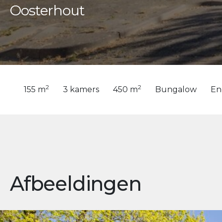
Oosterhout
2
2
155 m
3 kamers
450 m
Bungalow
En
Afbeeldingen