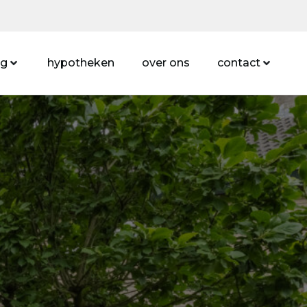
ng
hypotheken
over ons
contact