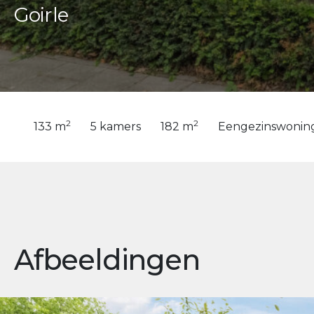
Goirle
2
2
133 m
5 kamers
182 m
Eengezinswonin
Afbeeldingen