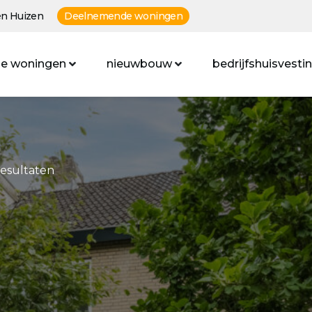
n Huizen
Deelnemende woningen
e woningen
nieuwbouw
bedrijfshuisvesti
resultaten