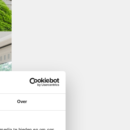
Over
 media te bieden en om ons