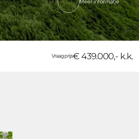
Meer informatie
€ 439.000,- k.k.
Vraagprijs