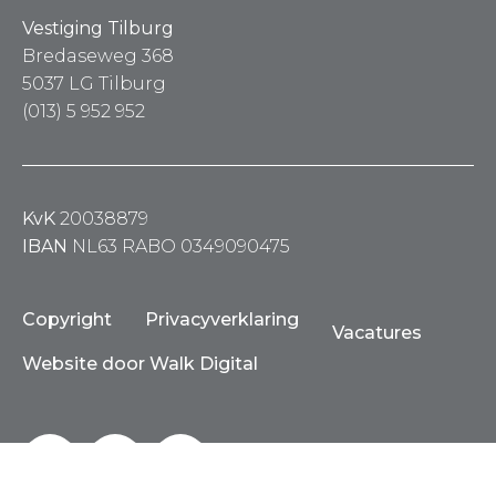
Vestiging Tilburg
Bredaseweg 368
5037 LG Tilburg
(013) 5 952 952
KvK
20038879
IBAN
NL63 RABO 0349090475
Copyright
Privacyverklaring
Vacatures
Website door Walk Digital