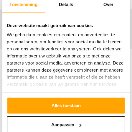
Toestemming
Details
Over
Deze website maakt gebruik van cookies
We gebruiken cookies om content en advertenties te
personaliseren, om functies voor social media te bieden
en om ons websiteverkeer te analyseren. Ook delen we
informatie over uw gebruik van onze site met onze
partners voor social media, adverteren en analyse. Deze
partners kunnen deze gegevens combineren met andere
Omschrijving
informatie die u aan ze heeft verstrekt of die ze hebben
verzameld op basis van uw gebruik van hun services.
Vrijstaand wonen in Alphen, waar rust en
ruimte vanzelfsprekend zijn. Deze
Alles toestaan
duurzame nieuwbouwwoning biedt
Aanpassen
volop leefruimte, een royale leefkeuken,