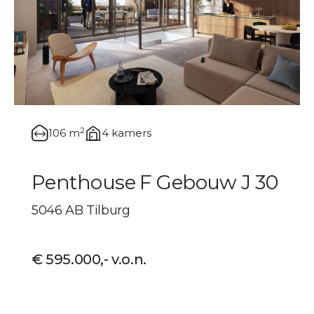
2
106 m
4 kamers
Penthouse F Gebouw J 30
5046 AB Tilburg
€ 595.000,- v.o.n.