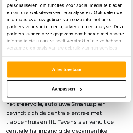
personaliseren, om functies voor social media te bieden
geheel nieuwe stadswijk van Smariuskade.
en om ons websiteverkeer te analyseren. Ook delen we
Via de entree van het penthouse kom je in
informatie over uw gebruik van onze site met onze
de hal die toegang biedt tot de drie
partners voor social media, adverteren en analyse. Deze
slaapkamers, ruime badkamer met ligbad,
partners kunnen deze gegevens combineren met andere
informatie die u aan ze heeft verstrekt of die ze hebben
douche en dubbele wastafel, toilet en de
verzameld op basis van uw gebruik van hun services.
bergruimte. De hoofdslaapkamer grenst aan
de loggia gelegen op het zuiden. Door
middel van een trap kom je op de ruime
Alles toestaan
woonverdieping waar de living en ruime
open keuken fraai uitkijken over het zeer
Aanpassen
ruime dakterras van maar liefst 48 m². Aan
het sfeervolle, autoluwe Smariusplein
bevindt zich de centrale entree met
trappenhuis en lift. Tevens is er vanuit de
centrale hal inpandig de gezamenlijke