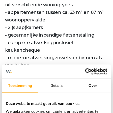
uit verschillende woningtypes
- appartementen tussen ca. 63 m² en 67 m²
woonoppervlakte
- 2 (slaap)kamers
- gezamenlijke inpandige fietsenstalling
- complete afwerking inclusief
keukencheque
- moderne afwerking, zowel van binnen als
van buiten
- 4 zeer ruime penthouses met 3
slaapkamers en een zeer royaal dakterras
Toestemming
Details
Over
Woningtype Penthouse F:
Luxe penthouse over twee verdiepingen
met zeer ruim dakterras van waar je uitkijkt
Deze website maakt gebruik van cookies
over het fraaie Smariusplein en over de
We gebruiken cookies om content en advertenties te