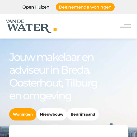
Open Huizen
Deelnemende woningen
Jouw makelaar en
adviseur in Breda,
Oosterhout, Tilburg
en omgeving
Woningen
Nieuwbouw
Bedrijfspand