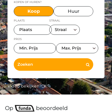
KOPEN OF HUREN?
Koop
Huur
PLAATS
STRAAL
PRIJS
Video bekijken?
Op
beoordeeld